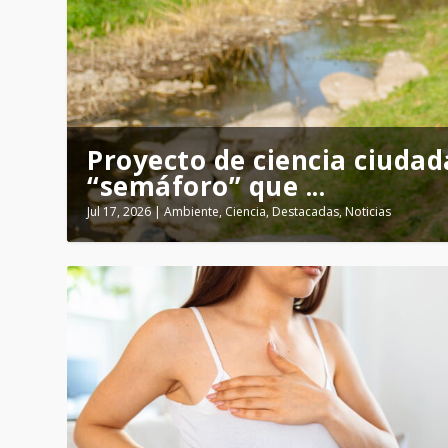
Mediante nanotecnología, 
Proyecto de ciencia ciudad
transfor...
“semáforo” que ...
Jul 31, 2026
Jul 17, 2026
|
|
Ciencia
Ambiente
,
Destacadas
,
Ciencia
,
Destacadas
,
Noticias
,
Salud
,
Noticias