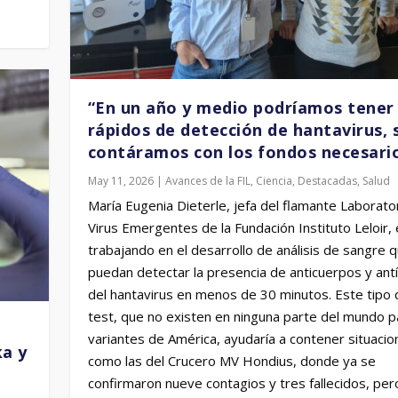
“En un año y medio podríamos tener 
rápidos de detección de hantavirus, s
contáramos con los fondos necesari
May 11, 2026
|
Avances de la FIL
,
Ciencia
,
Destacadas
,
Salud
María Eugenia Dieterle, jefa del flamante Laborato
Virus Emergentes de la Fundación Instituto Leloir,
trabajando en el desarrollo de análisis de sangre 
puedan detectar la presencia de anticuerpos y an
del hantavirus en menos de 30 minutos. Este tipo 
test, que no existen en ninguna parte del mundo p
variantes de América, ayudaría a contener situacio
ka y
como las del Crucero MV Hondius, donde ya se
confirmaron nueve contagios y tres fallecidos, per