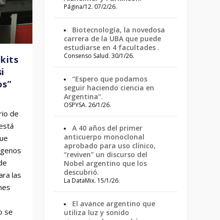
Página/12. 07/2/26.
Biotecnología, la novedosa
carrera de la UBA que puede
estudiarse en 4 facultades
.
Consenso Salud. 30/1/26.
kits
i
“Espero que podamos
os”
seguir haciendo ciencia en
Argentina”
.
OSPYSA. 26/1/26.
rio de
 está
A 40 años del primer
anticuerpo monoclonal
que
aprobado para uso clínico,
tígenos
“reviven” un discurso del
de
Nobel argentino que los
descubrió
.
ara las
La DataMix. 15/1/26.
nes
El avance argentino que
o se
utiliza luz y sonido