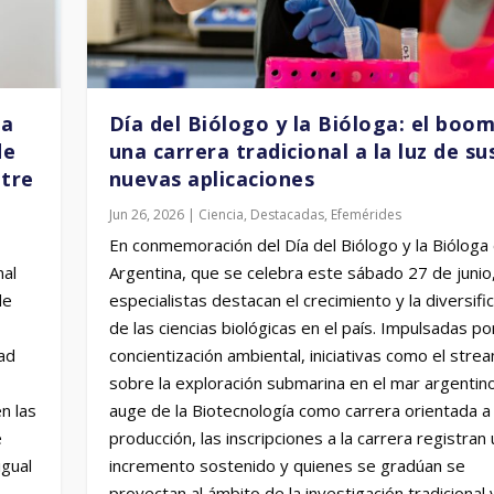
ma
Día del Biólogo y la Bióloga: el boo
de
una carrera tradicional a la luz de su
ntre
nuevas aplicaciones
Jun 26, 2026
|
Ciencia
,
Destacadas
,
Efemérides
En conmemoración del Día del Biólogo y la Bióloga
a cómo ciertas especies de horm
nal
Argentina, que se celebra este sábado 27 de junio
de
especialistas destacan el crecimiento y la diversifi
de las ciencias biológicas en el país. Impulsadas por
dad
concientización ambiental, iniciativas como el stre
sobre la exploración submarina en el mar argentino
n las
auge de la Biotecnología como carrera orientada a 
e
producción, las inscripciones a la carrera registran 
igual
incremento sostenido y quienes se gradúan se
proyectan al ámbito de la investigación tradicional y