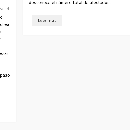
desconoce el número total de afectados.
,
Salud
se
ndrea
n
o
pezar
n paso