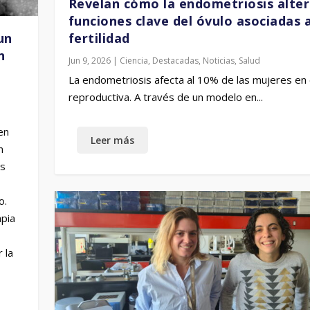
Revelan cómo la endometriosis alte
funciones clave del óvulo asociadas a
un
fertilidad
n
Jun 9, 2026
|
Ciencia
,
Destacadas
,
Noticias
,
Salud
La endometriosis afecta al 10% de las mujeres en
reproductiva. A través de un modelo en...
en
n
as
o.
apia
 la