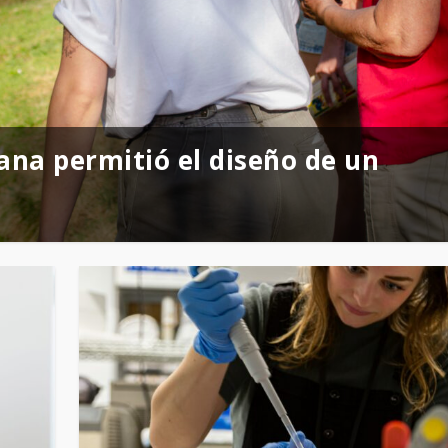
un equipo científico argentino b
ana permitió el diseño de un