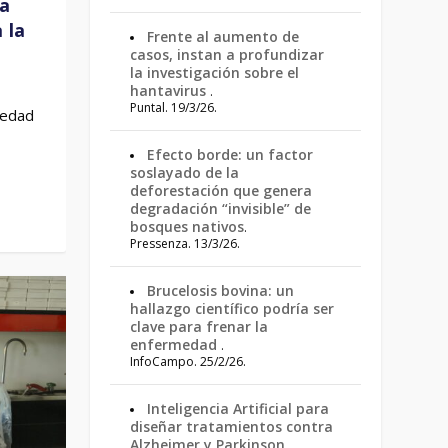
ra
 la
Frente al aumento de
casos, instan a profundizar
la investigación sobre el
hantavirus
.
Puntal. 19/3/26.
 edad
Efecto borde: un factor
soslayado de la
deforestación que genera
degradación “invisible” de
bosques nativos
.
Pressenza. 13/3/26.
Brucelosis bovina: un
hallazgo científico podría ser
clave para frenar la
enfermedad
.
InfoCampo. 25/2/26.
Inteligencia Artificial para
diseñar tratamientos contra
Alzheimer y Parkinson
.