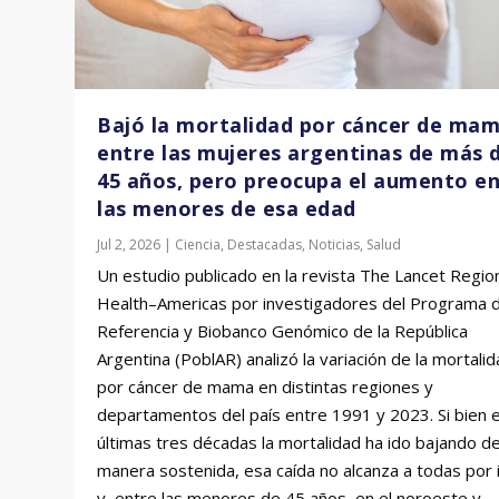
Bajó la mortalidad por cáncer de ma
entre las mujeres argentinas de más 
45 años, pero preocupa el aumento e
las menores de esa edad
Jul 2, 2026
|
Ciencia
,
Destacadas
,
Noticias
,
Salud
Estudio genético demuestr
Un estudio publicado en la revista The Lancet Regio
sudameric...
Health–Americas por investigadores del Programa 
Jul 13, 2026
|
Agro
,
Ambiente
,
Ciencia
,
Destacadas
,
Noticias
Referencia y Biobanco Genómico de la República
Argentina (PoblAR) analizó la variación de la mortali
por cáncer de mama en distintas regiones y
departamentos del país entre 1991 y 2023. Si bien e
últimas tres décadas la mortalidad ha ido bajando d
manera sostenida, esa caída no alcanza a todas por 
y, entre las menores de 45 años, en el noroeste y