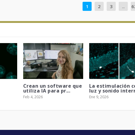
1
2
3
...
6
Crean un software que
La estimulación c
utiliza IA para pr...
luz y sonido interm
Feb 4, 2026
Ene 9, 2026