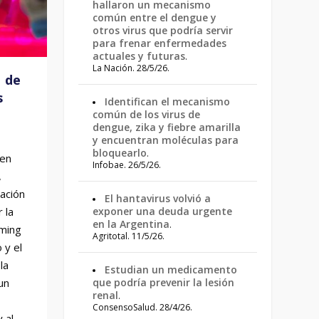
hallaron un mecanismo
común entre el dengue y
otros virus que podría servir
para frenar enfermedades
actuales y futuras
.
La Nación. 28/5/26.
m de
s
Identifican el mecanismo
común de los virus de
dengue, zika y fiebre amarilla
y encuentran moléculas para
bloquearlo
.
 en
igas
Infobae. 26/5/26.
,
cación
El hantavirus volvió a
 la
exponer una deuda urgente
en la Argentina
.
aming
Agritotal. 11/5/26.
 y el
la
Estudian un medicamento
un
que podría prevenir la lesión
renal
.
ConsensoSalud. 28/4/26.
 al